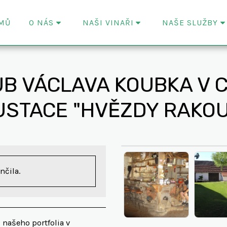
MŮ
O NÁS
NAŠI VINAŘI
NAŠE SLUŽBY
UB VÁCLAVA KOUBKA V C
STACE "HVĚZDY RAKO
nčila.
 našeho portfolia v