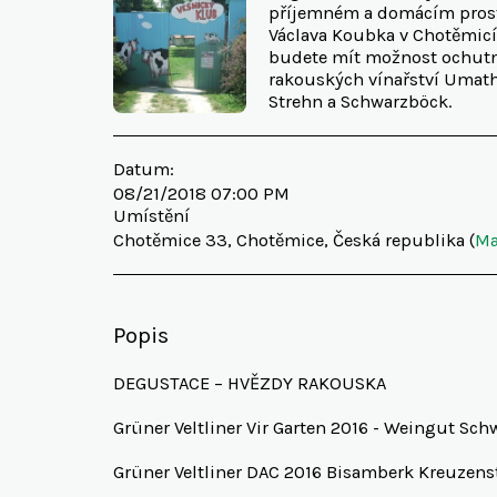
příjemném a domácím prost
Václava Koubka v Chotěmicí
budete mít možnost ochutna
rakouských vínařství Umathu
Strehn a Schwarzböck.
Datum:
08/21/2018 07:00 PM
Umístění
Chotěmice 33, Chotěmice, Česká republika (
Ma
Popis
DEGUSTACE – HVĚZDY RAKOUSKA
Grüner Veltliner Vir Garten 2016 - Weingut Sch
Grüner Veltliner DAC 2016 Bisamberk Kreuzens