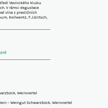
ředí Vesnického klubu
ch. V rámci degustace
t vína z prestižních
m, Kollwentz, F.J.Gritsch,
pa
)
warzböck, Weinviertel
tein – Weingut Schwarzböck, Weinviertel