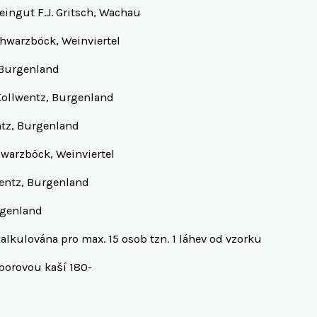
eingut F.J. Gritsch, Wachau
chwarzböck, Weinviertel
Burgenland
Kollwentz, Burgenland
ntz, Burgenland
warzböck, Weinviertel
wentz, Burgenland
rgenland
alkulována pro max. 15 osob tzn. 1 láhev od vzorku
borovou kaší 180-