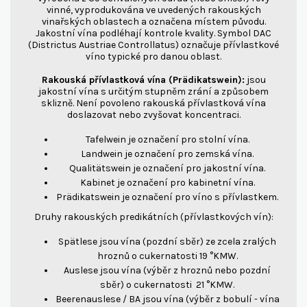
vinné, vyprodukována ve uvedených rakouských
vinařských oblastech a označena místem původu.
Jakostní vína podléhají kontrole kvality. Symbol DAC
(Districtus Austriae Controllatus) označuje přívlastkové
víno typické pro danou oblast.
Rakouská přívlastková vína (Prädikatswein):
jsou
jakostní vína s určitým stupněm zrání a způsobem
sklizně. Není povoleno rakouská přívlastková vína
doslazovat nebo zvyšovat koncentraci.
Tafelwein je označení pro stolní vína.
Landwein je označení pro zemská vína.
Qualitätswein je označení pro jakostní vína.
Kabinet je označení pro kabinetní vína.
Prädikatswein je označení pro víno s přívlastkem.
Druhy rakouských predikátních (přívlastkových vín):
Spätlese jsou vína (pozdní sběr) ze zcela zralých
hroznů o cukernatosti 19 °KMW.
Auslese jsou vína (výběr z hroznů nebo pozdní
sběr) o cukernatosti 21 °KMW.
Beerenauslese / BA jsou vína (výběr z bobulí - vína