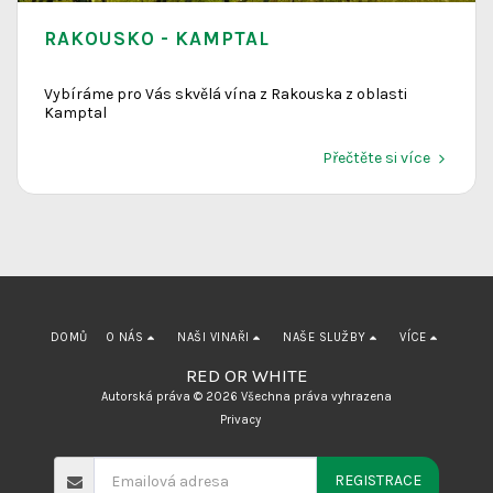
RAKOUSKO - KAMPTAL
Vybíráme pro Vás skvělá vína z Rakouska z oblasti
Kamptal
Přečtěte si více
DOMŮ
O NÁS
NAŠI VINAŘI
NAŠE SLUŽBY
VÍCE
RED OR WHITE
Autorská práva © 2026 Všechna práva vyhrazena
Privacy
REGISTRACE