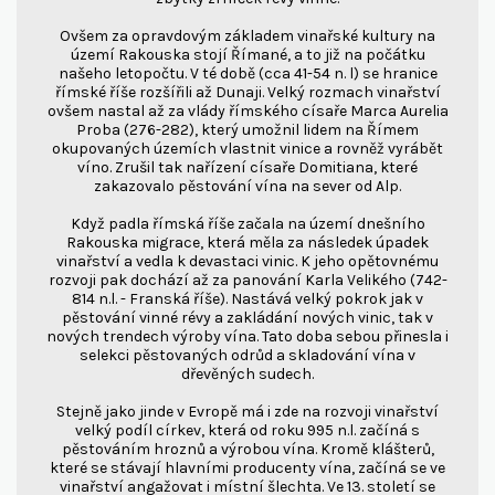
Ovšem za opravdovým základem vinařské kultury na
území Rakouska stojí Římané, a to již na počátku
našeho letopočtu. V té době (cca 41-54 n. l) se hranice
římské říše rozšířili až Dunaji. Velký rozmach vinařství
ovšem nastal až za vlády římského císaře Marca Aurelia
Proba (276-282), který umožnil lidem na Římem
okupovaných územích vlastnit vinice a rovněž vyrábět
víno. Zrušil tak nařízení císaře Domitiana, které
zakazovalo pěstování vína na sever od Alp.
Když padla římská říše začala na území dnešního
Rakouska migrace, která měla za následek úpadek
vinařství a vedla k devastaci vinic. K jeho opětovnému
rozvoji pak dochází až za panování Karla Velikého (742-
814 n.l. - Franská říše). Nastává velký pokrok jak v
pěstování vinné révy a zakládání nových vinic, tak v
nových trendech výroby vína. Tato doba sebou přinesla i
selekci pěstovaných odrůd a skladování vína v
dřevěných sudech.
Stejně jako jinde v Evropě má i zde na rozvoji vinařství
velký podíl církev, která od roku 995 n.l. začíná s
pěstováním hroznů a výrobou vína. Kromě klášterů,
které se stávají hlavními producenty vína, začíná se ve
vinařství angažovat i místní šlechta. Ve 13. století se