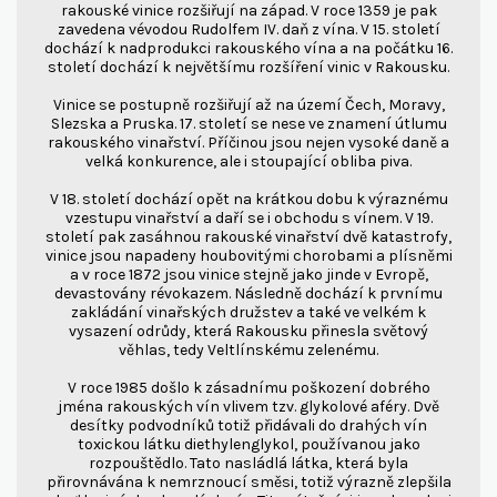
rakouské vinice rozšiřují na západ. V roce 1359 je pak
zavedena vévodou Rudolfem IV. daň z vína. V 15. století
dochází k nadprodukci rakouského vína a na počátku 16.
století dochází k největšímu rozšíření vinic v Rakousku.
Vinice se postupně rozšiřují až na území Čech, Moravy,
Slezska a Pruska. 17. století se nese ve znamení útlumu
rakouského vinařství. Příčinou jsou nejen vysoké daně a
velká konkurence, ale i stoupající obliba piva.
V 18. století dochází opět na krátkou dobu k výraznému
vzestupu vinařství a daří se i obchodu s vínem. V 19.
století pak zasáhnou rakouské vinařství dvě katastrofy,
vinice jsou napadeny houbovitými chorobami a plísněmi
a v roce 1872 jsou vinice stejně jako jinde v Evropě,
devastovány révokazem. Následně dochází k prvnímu
zakládání vinařských družstev a také ve velkém k
vysazení odrůdy, která Rakousku přinesla světový
věhlas, tedy Veltlínskému zelenému.
V roce 1985 došlo k zásadnímu poškození dobrého
jména rakouských vín vlivem tzv. glykolové aféry. Dvě
desítky podvodníků totiž přidávali do drahých vín
toxickou látku diethylenglykol, používanou jako
rozpouštědlo. Tato nasládlá látka, která byla
přirovnávána k nemrznoucí směsi, totiž výrazně zlepšila