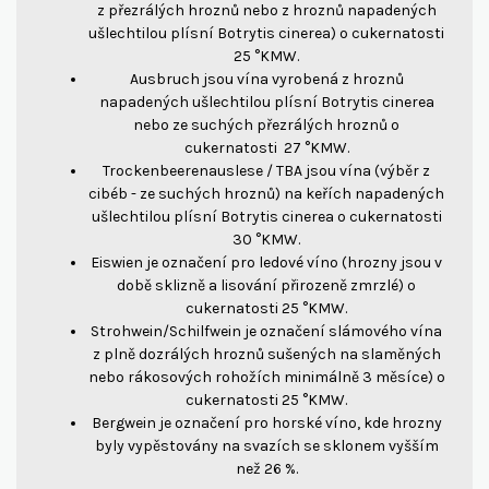
z přezrálých hroznů nebo z hroznů napadených
ušlechtilou plísní Botrytis cinerea) o cukernatosti
25 °KMW.
Ausbruch jsou vína vyrobená z hroznů
napadených ušlechtilou plísní Botrytis cinerea
nebo ze suchých přezrálých hroznů o
cukernatosti 27 °KMW.
Trockenbeerenauslese / TBA jsou vína (výběr z
cibéb - ze suchých hroznů) na keřích napadených
ušlechtilou plísní Botrytis cinerea o cukernatosti
30 °KMW.
Eiswien je označení pro ledové víno (hrozny jsou v
době sklizně a lisování přirozeně zmrzlé) o
cukernatosti 25 °KMW.
Strohwein/Schilfwein je označení slámového vína
z plně dozrálých hroznů sušených na slaměných
nebo rákosových rohožích minimálně 3 měsíce) o
cukernatosti 25 °KMW.
Bergwein je označení pro horské víno, kde hrozny
byly vypěstovány na svazích se sklonem vyšším
než 26 %.