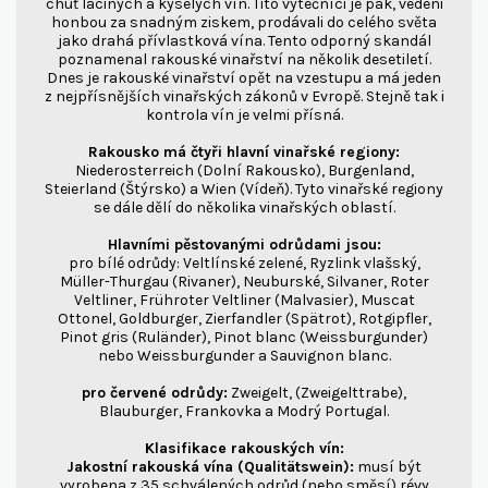
chuť laciných a kyselých vín. Tito výtečníci je pak, vedeni
honbou za snadným ziskem, prodávali do celého světa
jako drahá přívlastková vína. Tento odporný skandál
poznamenal rakouské vinařství na několik desetiletí.
Dnes je rakouské vinařství opět na vzestupu a má jeden
z nejpřísnějších vinařských zákonů v Evropě. Stejně tak i
kontrola vín je velmi přísná.
Rakousko má čtyři hlavní vinařské regiony:
Niederosterreich (Dolní Rakousko), Burgenland,
Steierland (Štýrsko) a Wien (Vídeň). Tyto vinařské regiony
se dále dělí do několika vinařských oblastí.
Hlavními pěstovanými odrůdami jsou:
pro bílé odrůdy: Veltlínské zelené, Ryzlink vlašský,
Müller-Thurgau (Rivaner), Neuburské, Silvaner, Roter
Veltliner, Frühroter Veltliner (Malvasier), Muscat
Ottonel, Goldburger, Zierfandler (Spätrot), Rotgipfler,
Pinot gris (Ruländer), Pinot blanc (Weissburgunder)
nebo Weissburgunder a Sauvignon blanc.
pro červené odrůdy:
Zweigelt, (Zweigelttrabe),
Blauburger, Frankovka a Modrý Portugal.
Klasifikace rakouských vín:
Jakostní rakouská vína (Qualitätswein):
musí být
vyrobena z 35 schválených odrůd (nebo směsí) révy