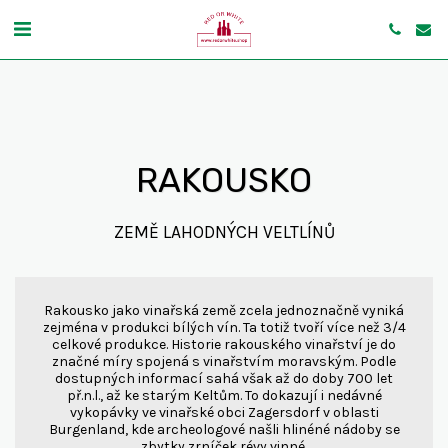
RAKOUSKO
ZEMĚ LAHODNÝCH VELTLÍNŮ
Rakousko jako vinařská země zcela jednoznačně vyniká
zejména v produkci bílých vín. Ta totiž tvoří více než 3/4
celkové produkce. Historie rakouského vinařství je do
značné míry spojená s vinařstvím moravským. Podle
dostupných informací sahá však až do doby 700 let
př.n.l., až ke starým Keltům. To dokazují i nedávné
vykopávky ve vinařské obci Zagersdorf v oblasti
Burgenland, kde archeologové našli hlinéné nádoby se
zbytky zrníček révy vinné.