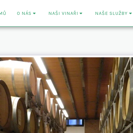
MŮ
O NÁS
NAŠI VINAŘI
NAŠE SLUŽBY