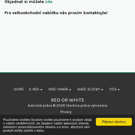
Objednat si můžete
zde
Pro velkoobchodní nabídku nás prosím kontaktujte!
DOMŮ
O NÁS
NAŠI VINAŘI
NAŠE SLUŽBY
VÍCE
RED OR WHITE
Autorská práva © 2026 Všechna práva vyhrazena
Privacy
Používáme cookies Soubory cookie používáme k analýze údajů
Přijmout všechny
o našich návštěvnících, ke zlepšení našich webových stránek,
zobrazení personalizovaného obsahu a k tomu, abychom vám
REGISTRACE
poskytli skvělý zážitek z webu.