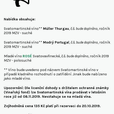
Nabídka obsahuje:
Svatomartinské víno**
Müller Thurgau
, č.š.
bude doplněno
, ročník
2019 MZV - suché
Svatomartinské víno**
Modrý Portugal
, č.š.
bude doplněno
, ročník
2019 MZV - suché
Mladé víno
ROSÉ
Svatovavřinecké, č.š.
bude doplněno
, ročník 2019
MZV - polosuché
** Víno bude uvedeno pod názvem Svatomartinské víno v
případě kladného rozhodnutí o zatřídění. Jinak bude nabízeno
jako mladé víno.
Upozornění: Dle licenční dohody s držitelem ochranné známky
(Vinařský fond) lze Svatomartinská vína prodávat v letošním
roce již od 08.11.2019. Nevztahuje se na mladá vína.
Zvýhodněná cena 135 Kč platí při rezervaci do 20.10.2019.